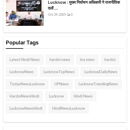
Lucknow : मुख्य निर्वाचन अधिकारी ने राजनीतिक
दलों ...
Oct 29, 2025
0
Popular Tags
Latest Hindi News
hardoi news
ina news
hardoi
LucknowNews
LucknowTopNews
LucknowDailyNews
TodayNewsLucknow
UPNews
LucknowTrendingNews
HardoiNewsHindi
Lucknow
Hindi News
LucknowNewsHindi
HindiNewsLucknow