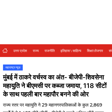
संस्कृति\धर्म
मनोरंजन
स्वास्थ्य\लाइफस्टाइल
जुर्म
विशेष स्टोरी
उत्तर प्रदेश
राज्य
राजनीति
इतिहास \ साहित्य
शिक्षा\रोजगार
सं
अजब गजब
कृषि
महाराष्ट्र न्यूज़
मुंबई में ठाकरे वर्चस्व का अंत- बीजेपी-शिवसेना
नई दिल्ली
महायुति ने बीएमसी पर कब्जा जमाया, 118 सीटों
टेक्नोलॉजी / बिजनेस
के साथ पहली बार महापौर बनने की ओर
खेल
राज्य स्तर पर महायुति ने 29 महानगरपालिकाओं के कुल 2,869
वायरल न्यूज़