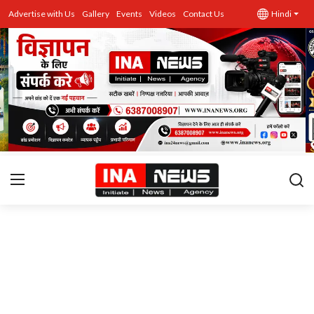
Advertise with Us
Gallery
Events
Videos
Contact Us
Hindi
उत्तर प्रदेश
Advertise with Us
Events
राज्य
Gallery
राजनीति
Contacts
इतिहास \ साहित्य
शिक्षा\रोजगार