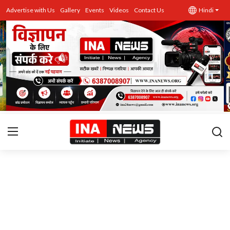
Advertise with Us
Gallery
Events
Videos
Contact Us
Hindi
उत्तर प्रदेश
Advertise with Us
Events
राज्य
Gallery
राजनीति
Contacts
इतिहास \ साहित्य
शिक्षा\रोजगार