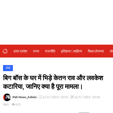
संस्कृति\धर्म
मनोरंजन
स्वास्थ्य\लाइफस्टाइल
जुर्म
विशेष स्टोरी
उत्तर प्रदेश
राज्य
राजनीति
इतिहास \ साहित्य
शिक्षा\रोजगार
सं
अजब गजब
कृषि
टीवी
बिग बॉस के घर में भिड़े केतन राव और लवकेश
नई दिल्ली
कटारिया, जानिए क्या है पूरा मामला।
टेक्नोलॉजी / बिजनेस
INA News_Admin
Jul 17, 2024 - 20:01
Jul 17, 2024 - 20:02
खेल
0
615
वायरल न्यूज़