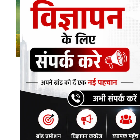
शिक्षा\रोजगार
संस्कृति\धर्म
मनोरंजन
स्वास्थ्य\लाइफस्टाइल
जुर्म
विशेष स्टोरी
अजब गजब
नई दिल्ली
कृषि
टेक्नोलॉजी / बिजनेस