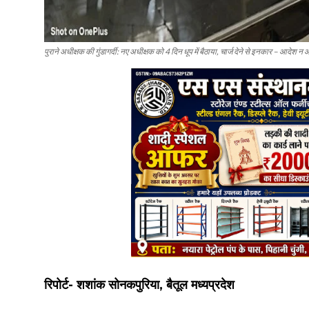
पुराने अधीक्षक की गुंडागर्दी: नए अधीक्षक को 4 दिन धूप में बैठाया, चार्ज देने से इनकार – आदेश 
रिपोर्ट- शशांक सोनकपुरिया, बैतूल मध्यप्रदेश