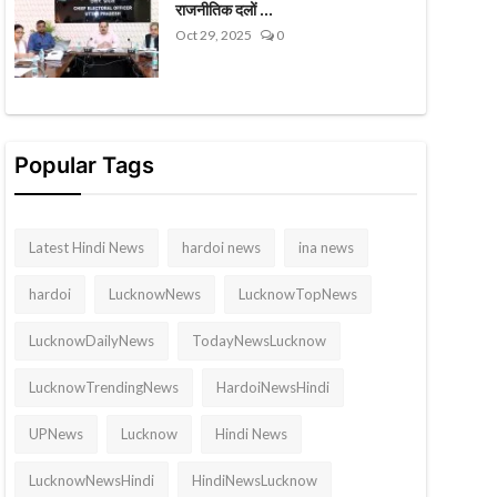
राजनीतिक दलों ...
Oct 29, 2025
0
Popular Tags
Latest Hindi News
hardoi news
ina news
hardoi
LucknowNews
LucknowTopNews
LucknowDailyNews
TodayNewsLucknow
LucknowTrendingNews
HardoiNewsHindi
UPNews
Lucknow
Hindi News
LucknowNewsHindi
HindiNewsLucknow