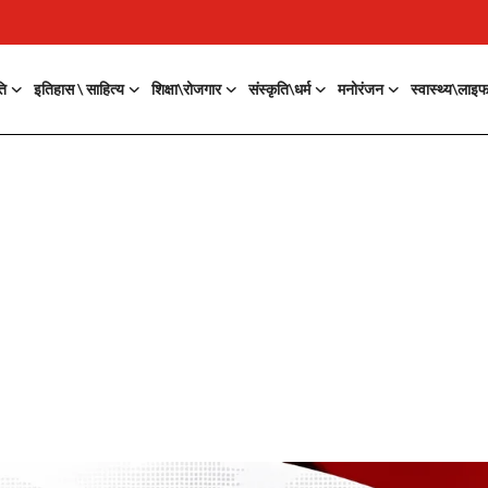
ति
इतिहास \ साहित्य
शिक्षा\रोजगार
संस्कृति\धर्म
मनोरंजन
स्वास्थ्य\लाइ