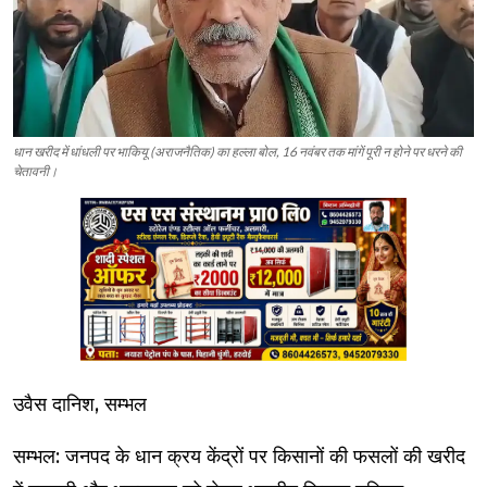
धान खरीद में धांधली पर भाकियू (अराजनैतिक) का हल्ला बोल, 16 नवंबर तक मांगें पूरी न होने पर धरने की
चेतावनी।
उवैस दानिश, सम्भल
सम्भल: जनपद के धान क्रय केंद्रों पर किसानों की फसलों की खरीद