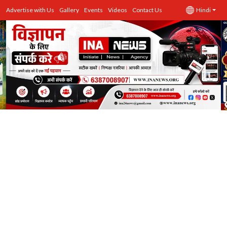
Advertise with Us
Gallery
Events
Videos
Contact Us
Hindi
उत्तर प्रदेश
Advertise with Us
Events
राज्य
Gallery
राजनीति
Contacts
इतिहास \ साहित्य
शिक्षा\रोजगार