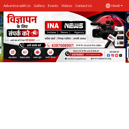
Advertise with Us
Gallery
Events
Videos
Contact Us
Hindi
उत्तर प्रदेश
Advertise with Us
Events
राज्य
Gallery
राजनीति
Contacts
इतिहास \ साहित्य
शिक्षा\रोजगार