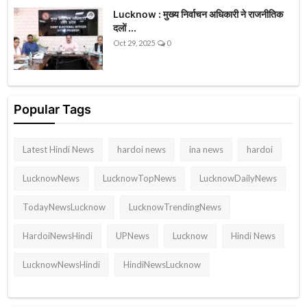
Lucknow : मुख्य निर्वाचन अधिकारी ने राजनीतिक
दलों ...
Oct 29, 2025
0
Popular Tags
Latest Hindi News
hardoi news
ina news
hardoi
LucknowNews
LucknowTopNews
LucknowDailyNews
TodayNewsLucknow
LucknowTrendingNews
HardoiNewsHindi
UPNews
Lucknow
Hindi News
LucknowNewsHindi
HindiNewsLucknow