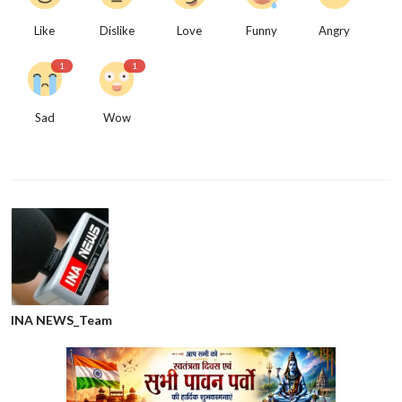
Like
Dislike
Love
Funny
Angry
1
1
Sad
Wow
INA NEWS_Team