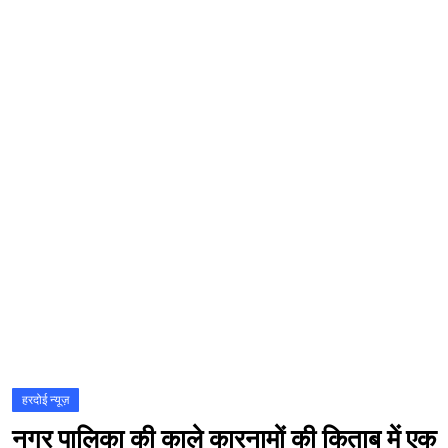
संस्कृति\धर्म
मनोरंजन
स्वास्थ्य\लाइफस्टाइल
जुर्म
विशेष स्टोरी
अजब गजब
नई दिल्ली
कृषि
टेक्नोलॉजी / बिजनेस
खेल
हरदोई न्यूज़
नगर पालिका की काले कारनामों की किताब में एक
वायरल न्यूज़