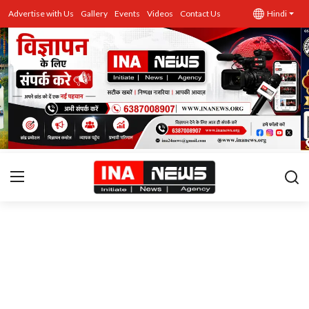
Advertise with Us
Gallery
Events
Videos
Contact Us
Hindi
उत्तर प्रदेश
Advertise with Us
Events
राज्य
Gallery
राजनीति
Contacts
इतिहास \ साहित्य
शिक्षा\रोजगार