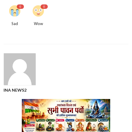
0
0
Sad
Wow
INA NEWS2