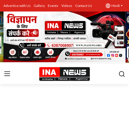
Advertise with Us
Gallery
Events
Videos
Contact Us
Hindi
उत्तर प्रदेश
Advertise with Us
Events
राज्य
Gallery
राजनीति
Contacts
इतिहास \ साहित्य
शिक्षा\रोजगार