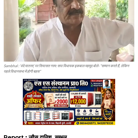
Sambhal : ‘वंदे मातरम्’ पर सियासत गरम: सपा विधायक इकबाल महमूद बोले- “सम्मान करते हैं, लेकिन
पहले विधानसभा में होगी बहस”
Report : उवैस दानिश, सम्भल