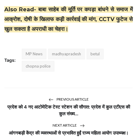
राजनीति
Also Read-
बाबा साहेब की मूर्ति पर कपड़ा बांधने से समाज में
आक्रोश, दोषी के खिलाफ कड़ी कार्रवाई की मांग, CCTV फुटेज से
Contacts
खुल सकता है अपराधी का चेहरा।
इतिहास \ साहित्य
शिक्षा\रोजगार
MP News
madhyapradesh
betul
Tags:
संस्कृति\धर्म
chopna police
मनोरंजन
टीवी
PREVIOUS ARTICLE
बॉलीवुड
प्रदेश को 4 नए आटोमेटिक टेस्ट स्टेशन की सौगात: प्रदेश में कुल एटीएस की
कुल संख्य...
स्वास्थ्य\लाइफस्टाइल
NEXT ARTICLE
आंगनबाड़ी केंद्र की व्यवस्थाओं से प्रभावित हुईं राज्य महिला आयोग उपाध्यक्ष।
जुर्म