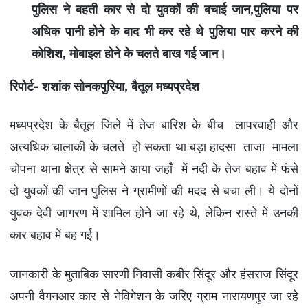
पुलिस ने बहती कार से दो युवकों की बचाई जान,पुलिया पर
लखनऊ न्यूज़
अधिक पानी होने के बाद भी कर रहे थे पुलिया पार करने की
वाराणसी न्यूज़
कोशिश, मोबाइल होने के चलते बाख गई जान।
सीतापुर न्यूज़
बलरामपुर न्यूज़
रिपोर्ट- शशांक सोनकपुरिया, बैतूल मध्यप्रदेश
अम्बेडकरनगर न्यूज़
मध्यप्रदेश के बैतूल जिले में तेज बारिश के बीच लापरवाही और
हापुड़ न्यूज़
अत्यधिक चालाकी के चलते हो सकता था बड़ा हादसा ताजा मामला
आगरा न्यूज़
चोपना थाना क्षेत्र से सामने आया जहाँ में नदी के तेज बहाव में फंसे
बिजनौर न्यूज़
दो युवकों की जान पुलिस ने ग्रामीणों की मदद से बचा ली। ये दोनों
लखीमपुर- खीरी न्यूज़
युवक देवी जागरण में शामिल होने जा रहे थे, लेकिन रास्ते में उनकी
अयोध्या न्यूज़
कार बहाव में बह गई।
संत कबीर नगर
पीलीभीत न्यूज़
जानकारी के मुताबिक सारणी निवासी कबीर सिंदूर और हंसराज सिंदूर
श्रावस्ती न्यूज़
अपनी वैगनआर कार से नेविगेशन के जरिए ग्राम नारायणपुर जा रहे