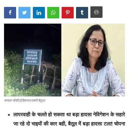
कानपुर न्यूज़
प्रयागराज न्यूज़
शाहजहांपुर न्यूज़
अमरोहा न्यूज़
गोरखपुर न्यूज़
हाथरस न्यूज़
कासगंज न्यूज़
मथुरा न्यूज़
सहारनपुर न्यूज़
कन्नौज न्यूज़
अमेठी न्यूज़
कमला जोशी(एडिशनल एसपी बैतूल)
मुरादाबाद न्यूज़
लापरवाही के चलते हो सकता था बड़ा हादसा नेविगेशन के सहारे
मऊ न्यूज़
जा रहे दो भाइयों की कार बही, बैतूल में बड़ा हादसा टला! चोपना
बाराबंकी न्यूज़