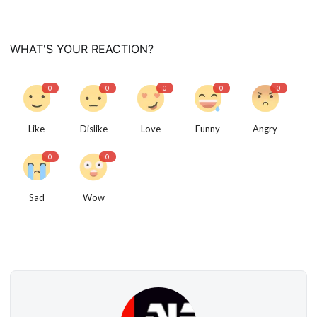
विशेष स्टोरी
WHAT'S YOUR REACTION?
अजब गजब
0
0
0
0
0
नई दिल्ली
Like
Dislike
Love
Funny
Angry
कृषि
0
0
टेक्नोलॉजी / बिजनेस
Sad
Wow
खेल
क्रिकेट
वायरल न्यूज़
About Us
Contact