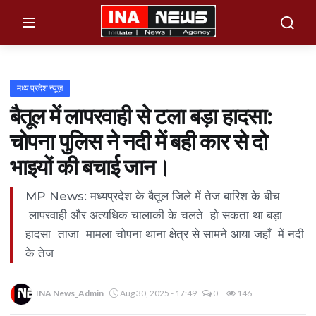
×
Menu
मध्य प्रदेश न्यूज़
बैतूल में लापरवाही से टला बड़ा हादसा:
Home
चोपना पुलिस ने नदी में बही कार से दो
उत्तर प्रदेश
भाइयों की बचाई जान।
महाकुम्भ नगर
MP News: मध्यप्रदेश के बैतूल जिले में तेज बारिश के बीच
हरदोई न्यूज़
लापरवाही और अत्यधिक चालाकी के चलते हो सकता था बड़ा
मैनपुरी न्यूज़
हादसा ताजा मामला चोपना थाना क्षेत्र से सामने आया जहाँ में नदी
संभल न्यूज़
के तेज
बलिया न्यूज़
INA News_Admin
Aug 30, 2025 - 17:49
0
146
देवबंद न्यूज़