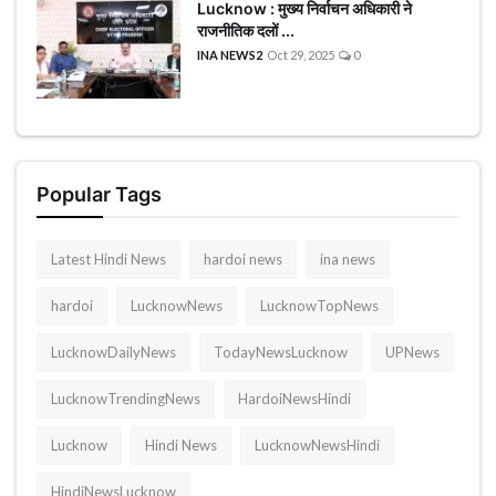
Lucknow : मुख्य निर्वाचन अधिकारी ने
राजनीतिक दलों ...
INA NEWS2
Oct 29, 2025
0
Popular Tags
Latest Hindi News
hardoi news
ina news
hardoi
LucknowNews
LucknowTopNews
LucknowDailyNews
TodayNewsLucknow
UPNews
LucknowTrendingNews
HardoiNewsHindi
Lucknow
Hindi News
LucknowNewsHindi
HindiNewsLucknow