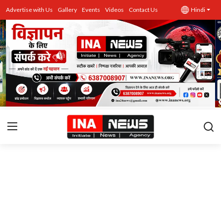
Advertise with Us
Gallery
Events
Videos
Contact Us
Hindi
उत्तर प्रदेश
Advertise with Us
Events
राज्य
Gallery
राजनीति
Contacts
इतिहास \ साहित्य
शिक्षा\रोजगार