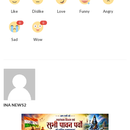
Like
Dislike
Love
Funny
Angry
0
0
Sad
Wow
INA NEWS2