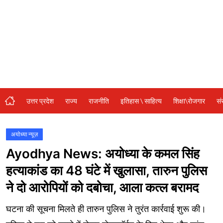
संस्कृति\धर्म
मनोरंजन
स्वास्थ्य\लाइफस्टाइल
जुर्म
विशेष स्टोरी
उत्तर प्रदेश
राज्य
राजनीति
इतिहास \ साहित्य
शिक्षा\रोजगार
सं
अजब गजब
नई दिल्ली
अयोध्या न्यूज़
Ayodhya News: अयोध्या के कमल सिंह
कृषि
हत्याकांड का 48 घंटे में खुलासा, तारुन पुलिस
टेक्नोलॉजी / बिजनेस
ने दो आरोपियों को दबोचा, आला कत्ल बरामद
खेल
घटना की सूचना मिलते ही तारुन पुलिस ने तुरंत कार्रवाई शुरू की।
वायरल न्यूज़