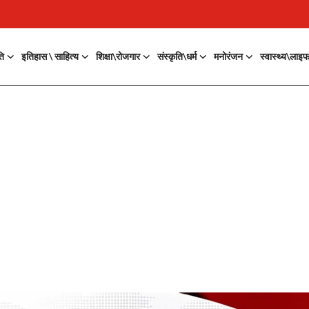
ति
इतिहास \ साहित्य
शिक्षा\रोजगार
संस्कृति\धर्म
मनोरंजन
स्वास्थ्य\लाइ