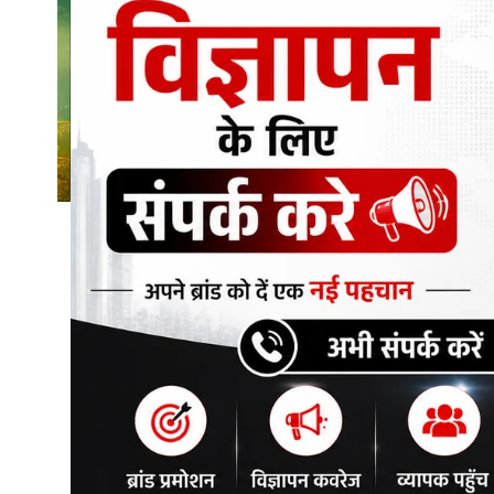
शिक्षा\रोजगार
संस्कृति\धर्म
मनोरंजन
स्वास्थ्य\लाइफस्टाइल
जुर्म
विशेष स्टोरी
अजब गजब
नई दिल्ली
कृषि
टेक्नोलॉजी / बिजनेस