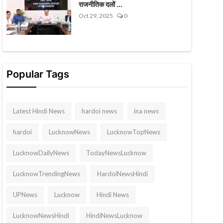
राजनीतिक दलों ...
Oct 29, 2025
0
Popular Tags
Latest Hindi News
hardoi news
ina news
hardoi
LucknowNews
LucknowTopNews
LucknowDailyNews
TodayNewsLucknow
LucknowTrendingNews
HardoiNewsHindi
UPNews
Lucknow
Hindi News
LucknowNewsHindi
HindiNewsLucknow