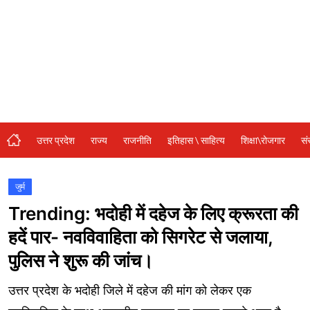
संस्कृति\धर्म
मनोरंजन
स्वास्थ्य\लाइफस्टाइल
जुर्म
विशेष स्टोरी
उत्तर प्रदेश
राज्य
राजनीति
इतिहास \ साहित्य
शिक्षा\रोजगार
सं
अजब गजब
नई दिल्ली
जुर्म
Trending: भदोही में दहेज के लिए क्रूरता की
कृषि
हदें पार- नवविवाहिता को सिगरेट से जलाया,
टेक्नोलॉजी / बिजनेस
पुलिस ने शुरू की जांच।
खेल
उत्तर प्रदेश के भदोही जिले में दहेज की मांग को लेकर एक
वायरल न्यूज़