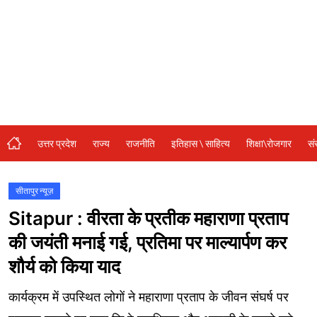
संस्कृति\धर्म
मनोरंजन
स्वास्थ्य\लाइफस्टाइल
जुर्म
विशेष स्टोरी
उत्तर प्रदेश
राज्य
राजनीति
इतिहास \ साहित्य
शिक्षा\रोजगार
सं
अजब गजब
नई दिल्ली
सीतापुर न्यूज़
Sitapur : वीरता के प्रतीक महाराणा प्रताप
कृषि
की जयंती मनाई गई, प्रतिमा पर माल्यार्पण कर
टेक्नोलॉजी / बिजनेस
शौर्य को किया याद
खेल
कार्यक्रम में उपस्थित लोगों ने महाराणा प्रताप के जीवन संघर्ष पर
वायरल न्यूज़