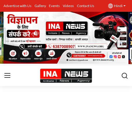
Advertise with Us
Gallery
Events
Videos
Contact Us
Hindi
उत्तर प्रदेश
Advertise with Us
Events
राज्य
Gallery
राजनीति
Contacts
इतिहास \ साहित्य
शिक्षा\रोजगार