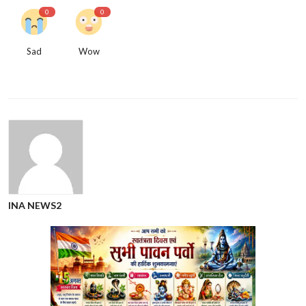
0
0
Sad
Wow
INA NEWS2