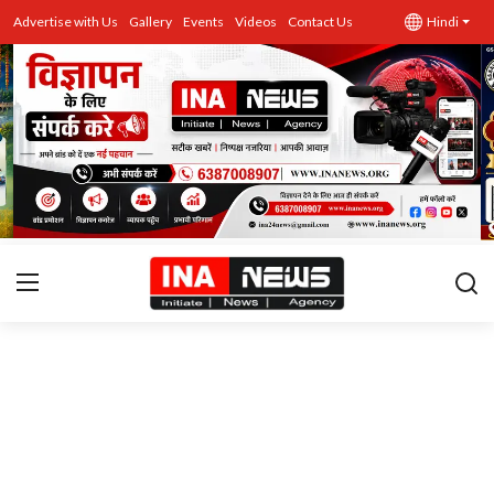
Advertise with Us
Gallery
Events
Videos
Contact Us
Hindi
उत्तर प्रदेश
Advertise with Us
Events
राज्य
Gallery
राजनीति
Contacts
इतिहास \ साहित्य
शिक्षा\रोजगार