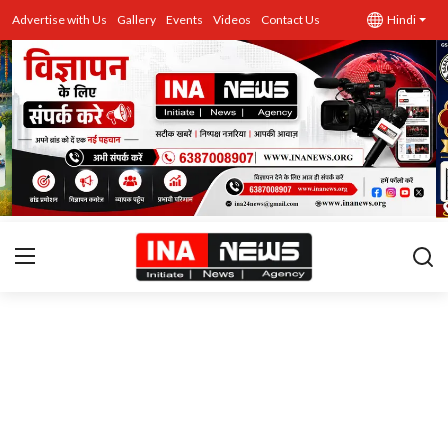
Advertise with Us
Gallery
Events
Videos
Contact Us
Hindi
उत्तर प्रदेश
Advertise with Us
Events
राज्य
Gallery
राजनीति
Contacts
इतिहास \ साहित्य
शिक्षा\रोजगार