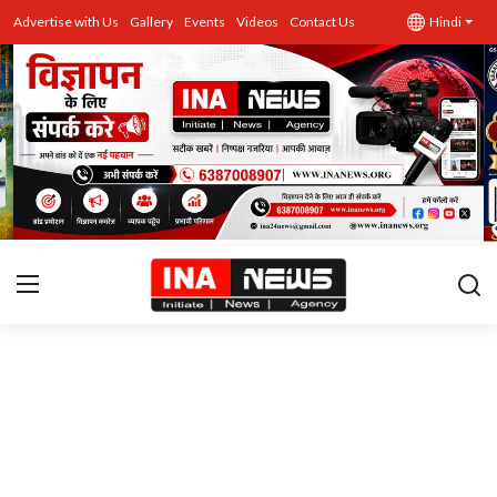
Advertise with Us
Gallery
Events
Videos
Contact Us
Hindi
उत्तर प्रदेश
Advertise with Us
Events
राज्य
Gallery
राजनीति
Contacts
इतिहास \ साहित्य
शिक्षा\रोजगार