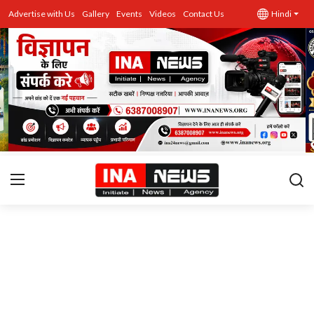
Advertise with Us
Gallery
Events
Videos
Contact Us
Hindi
उत्तर प्रदेश
Advertise with Us
Events
राज्य
Gallery
राजनीति
Contacts
इतिहास \ साहित्य
शिक्षा\रोजगार