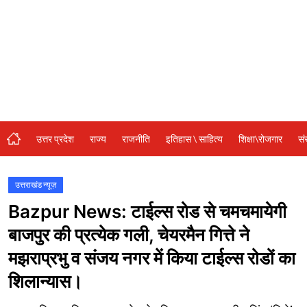
संस्कृति\धर्म
मनोरंजन
स्वास्थ्य\लाइफस्टाइल
जुर्म
विशेष स्टोरी
उत्तर प्रदेश
राज्य
राजनीति
इतिहास \ साहित्य
शिक्षा\रोजगार
सं
अजब गजब
कृषि
उत्तराखंड न्यूज़
Bazpur News: टाईल्स रोड से चमचमायेगी
नई दिल्ली
बाजपुर की प्रत्येक गली, चेयरमैन गित्ते ने
टेक्नोलॉजी / बिजनेस
मझराप्रभु व संजय नगर में किया टाईल्स रोडों का
खेल
शिलान्यास।
वायरल न्यूज़