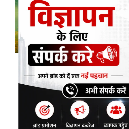
शिक्षा\रोजगार
संस्कृति\धर्म
मनोरंजन
स्वास्थ्य\लाइफस्टाइल
जुर्म
विशेष स्टोरी
अजब गजब
कृषि
नई दिल्ली
टेक्नोलॉजी / बिजनेस