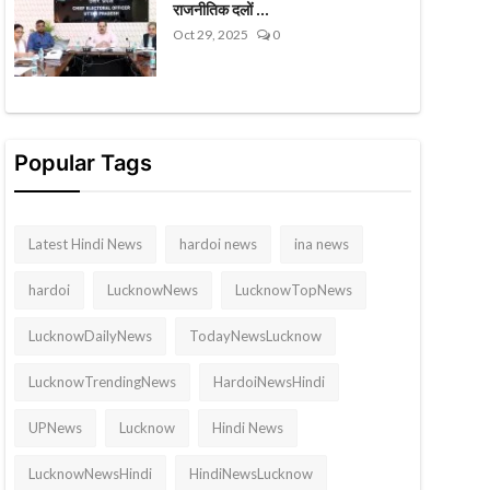
राजनीतिक दलों ...
Oct 29, 2025
0
Popular Tags
Latest Hindi News
hardoi news
ina news
hardoi
LucknowNews
LucknowTopNews
LucknowDailyNews
TodayNewsLucknow
LucknowTrendingNews
HardoiNewsHindi
UPNews
Lucknow
Hindi News
LucknowNewsHindi
HindiNewsLucknow