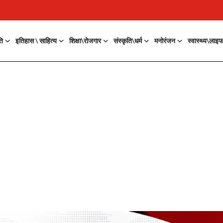
ति
इतिहास \ साहित्य
शिक्षा\रोजगार
संस्कृति\धर्म
मनोरंजन
स्वास्थ्य\लाइ