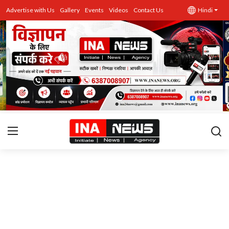
Advertise with Us
Gallery
Events
Videos
Contact Us
Hindi
उत्तर प्रदेश
Advertise with Us
Events
राज्य
Gallery
राजनीति
Contacts
इतिहास \ साहित्य
शिक्षा\रोजगार