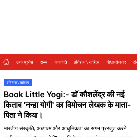
संस्कृति\धर्म
मनोरंजन
स्वास्थ्य\लाइफस्टाइल
जुर्म
विशेष स्टोरी
उत्तर प्रदेश
राज्य
राजनीति
इतिहास \ साहित्य
शिक्षा\रोजगार
सं
अजब गजब
कृषि
इतिहास \ साहित्य
Book Little Yogi:- डॉ कौशलेंद्र की नई
नई दिल्ली
किताब 'नन्हा योगी' का विमोचन लेखक के माता-
टेक्नोलॉजी / बिजनेस
पिता ने किया।
खेल
भारतीय संस्कृति, अध्यात्म और आधुनिकता का संगम प्रस्तुत करने
वायरल न्यूज़