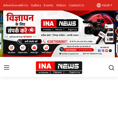
Advertise with Us
Gallery
Events
Videos
Contact Us
Hindi
उत्तर प्रदेश
Advertise with Us
Events
राज्य
Gallery
राजनीति
Contacts
इतिहास \ साहित्य
शिक्षा\रोजगार