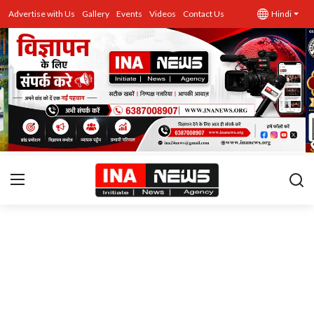
Advertise with Us
Gallery
Events
Videos
Contact Us
Hindi
उत्तर प्रदेश
Advertise with Us
Events
राज्य
Gallery
राजनीति
Contacts
इतिहास \ साहित्य
शिक्षा\रोजगार