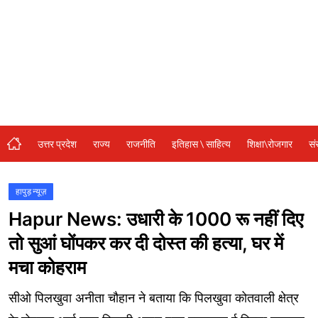
संस्कृति\धर्म
मनोरंजन
स्वास्थ्य\लाइफस्टाइल
जुर्म
विशेष स्टोरी
उत्तर प्रदेश
राज्य
राजनीति
इतिहास \ साहित्य
शिक्षा\रोजगार
सं
अजब गजब
नई दिल्ली
हापुड़ न्यूज़
Hapur News: उधारी के 1000 रू नहीं दिए
कृषि
तो सुआं घोंपकर कर दी दोस्त की हत्या, घर में
टेक्नोलॉजी / बिजनेस
मचा कोहराम
खेल
सीओ पिलखुवा अनीता चौहान ने बताया कि पिलखुवा कोतवाली क्षेत्र
वायरल न्यूज़