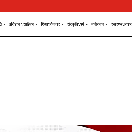
ति
इतिहास \ साहित्य
शिक्षा\रोजगार
संस्कृति\धर्म
मनोरंजन
स्वास्थ्य\लाइ