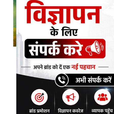
शिक्षा\रोजगार
संस्कृति\धर्म
मनोरंजन
स्वास्थ्य\लाइफस्टाइल
जुर्म
विशेष स्टोरी
अजब गजब
नई दिल्ली
कृषि
टेक्नोलॉजी / बिजनेस