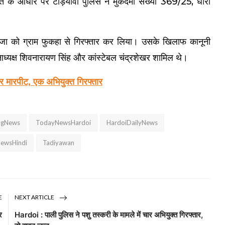
त के आधार पर टड़ियावां पुलिस ने मुकदमा संख्या 369/25, धारा
फ राजा को ग्राम फुकहा से गिरफ्तार कर लिया। उसके खिलाफ कानूनी
ानाध्यक्ष शिवनारायण सिंह और कांस्टेबल चंद्रशेखर शामिल थे।
कर मारपीट, एक अभियुक्त गिरफ्तार
ngNews
TodayNewsHardoi
HardoiDailyNews
ewsHindi
Tadiyawan
E
NEXT ARTICLE
र
Hardoi : पाली पुलिस ने पशु तस्करी के मामले में चार अभियुक्त गिरफ्तार,