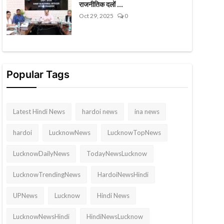
राजनीतिक दलों ...
Oct 29, 2025
0
Popular Tags
Latest Hindi News
hardoi news
ina news
hardoi
LucknowNews
LucknowTopNews
LucknowDailyNews
TodayNewsLucknow
LucknowTrendingNews
HardoiNewsHindi
UPNews
Lucknow
Hindi News
LucknowNewsHindi
HindiNewsLucknow