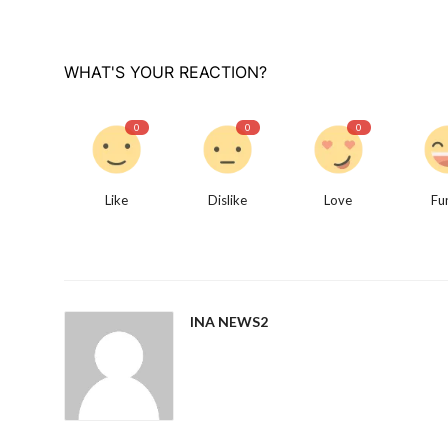
WHAT'S YOUR REACTION?
0
0
0
Like
Dislike
Love
Fu
INA NEWS2