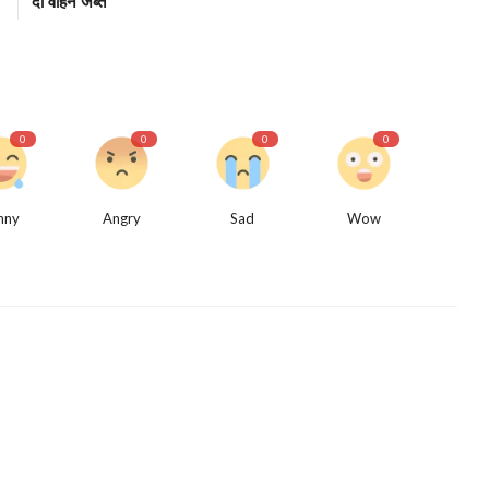
दो वाहन जब्त
0
0
0
0
nny
Angry
Sad
Wow