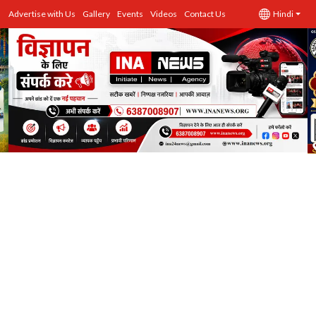
Advertise with Us
Gallery
Events
Videos
Contact Us
Hindi
उत्तर प्रदेश
Advertise with Us
Events
राज्य
Gallery
राजनीति
Contacts
इतिहास \ साहित्य
शिक्षा\रोजगार