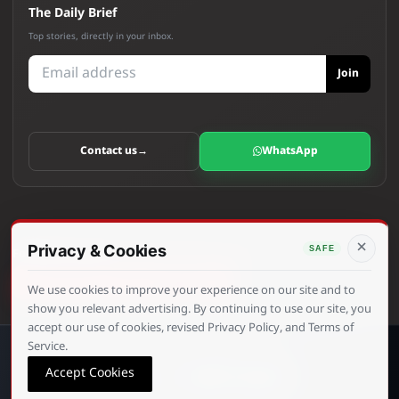
The Daily Brief
Top stories, directly in your inbox.
Join
Contact us
→
WhatsApp
×
Follow the story
Updates across INA News channels
We use cookies to improve your experience on our site and to
show you relevant advertising. By continuing to use our site, you
accept our use of cookies, revised Privacy Policy, and Terms of
Service.
© 2026 INA News. All rights reserved.
Accept Cookies
Maitrix Infotech
Website Design by
–