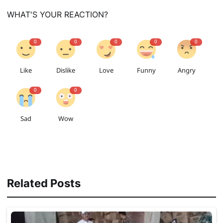
WHAT'S YOUR REACTION?
0
0
0
0
0
Like
Dislike
Love
Funny
Angry
0
0
Sad
Wow
Related Posts