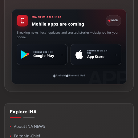
INA NEWS ON THE GO
SOON
Mobile apps are coming
Breaking news, local updates and trusted stories—designed for your
phone.
COMING SOON ON
COMING SOON ON
→
→
THE
Google Play
App Store
Android
iPhone & iPad
Explore INA
About INA NEWS
Editor-in-Chief