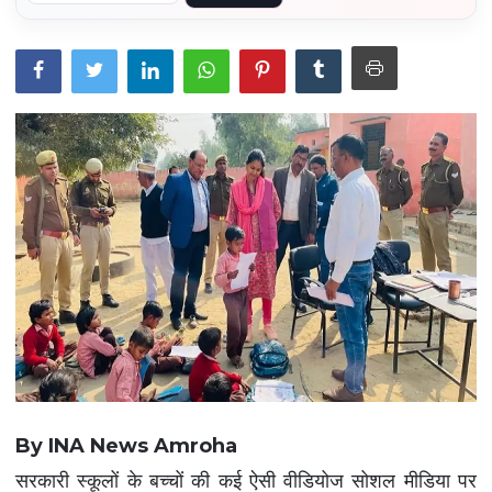
राजनीति
Contacts
इतिहास
\
साहित्य
शिक्षा\रोजगार
संस्कृति\धर्म
मनोरंजन
स्वास्थ्य\लाइफस्टाइल
By INA News Amroha
जुर्म
सरकारी स्कूलों के बच्चों की कई ऐसी वीडियोज सोशल मीडिया पर