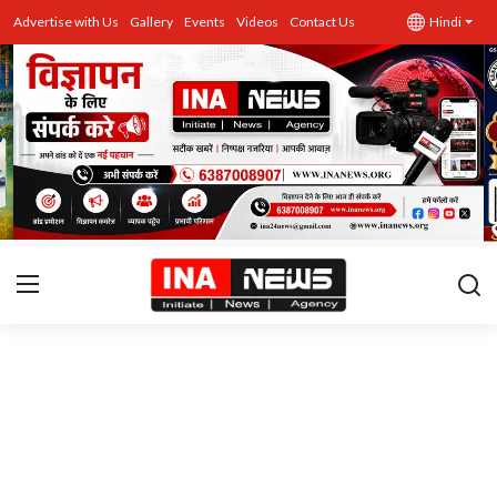
Advertise with Us
Gallery
Events
Videos
Contact Us
Hindi
उत्तर प्रदेश
Advertise with Us
Events
राज्य
Gallery
राजनीति
Contacts
इतिहास \ साहित्य
शिक्षा\रोजगार