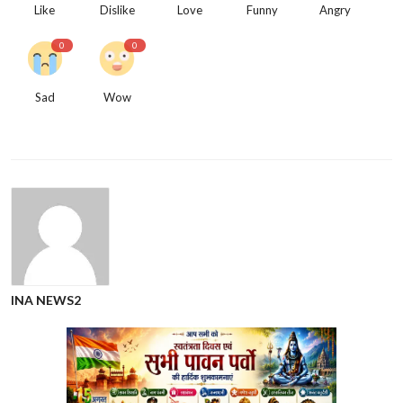
Like
Dislike
Love
Funny
Angry
0
0
Sad
Wow
INA NEWS2