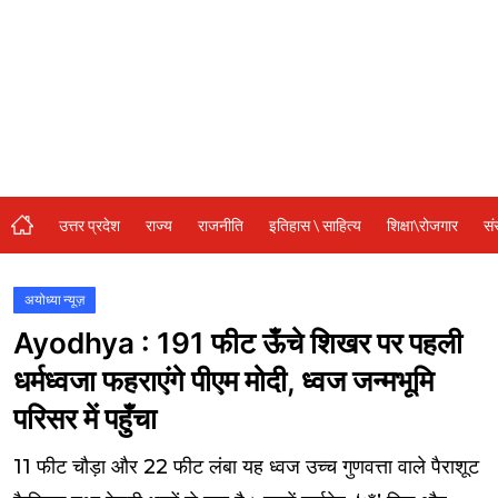
संस्कृति\धर्म
मनोरंजन
स्वास्थ्य\लाइफस्टाइल
जुर्म
विशेष स्टोरी
उत्तर प्रदेश
राज्य
राजनीति
इतिहास \ साहित्य
शिक्षा\रोजगार
सं
अजब गजब
कृषि
अयोध्या न्यूज़
Ayodhya : 191 फीट ऊँचे शिखर पर पहली
नई दिल्ली
धर्मध्वजा फहराएंगे पीएम मोदी, ध्वज जन्मभूमि
टेक्नोलॉजी / बिजनेस
परिसर में पहुँचा
खेल
11 फीट चौड़ा और 22 फीट लंबा यह ध्वज उच्च गुणवत्ता वाले पैराशूट
वायरल न्यूज़