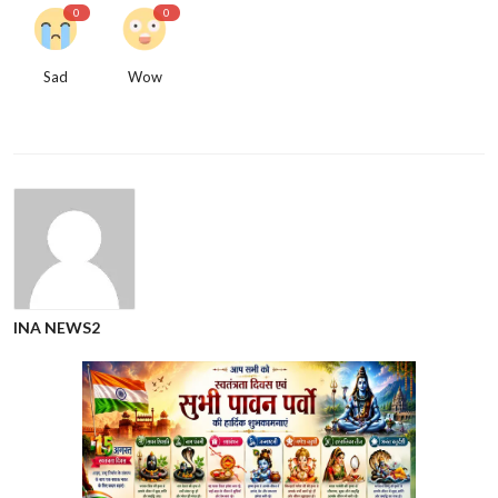
0
0
Sad
Wow
INA NEWS2