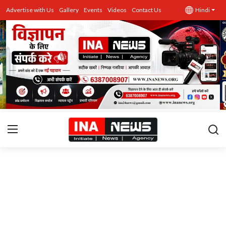
Advertise with Us
Gallery
Events
Videos
Contact Us
Hindi
उत्तर प्रदेश
Advertise with Us
Events
राज्य
Gallery
राजनीति
Contacts
इतिहास \ साहित्य
शिक्षा\रोजगार