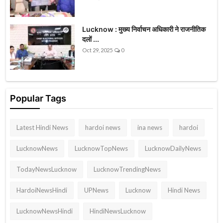
Lucknow : मुख्य निर्वाचन अधिकारी ने राजनीतिक
दलों ...
Oct 29, 2025
0
Popular Tags
Latest Hindi News
hardoi news
ina news
hardoi
LucknowNews
LucknowTopNews
LucknowDailyNews
TodayNewsLucknow
LucknowTrendingNews
HardoiNewsHindi
UPNews
Lucknow
Hindi News
LucknowNewsHindi
HindiNewsLucknow