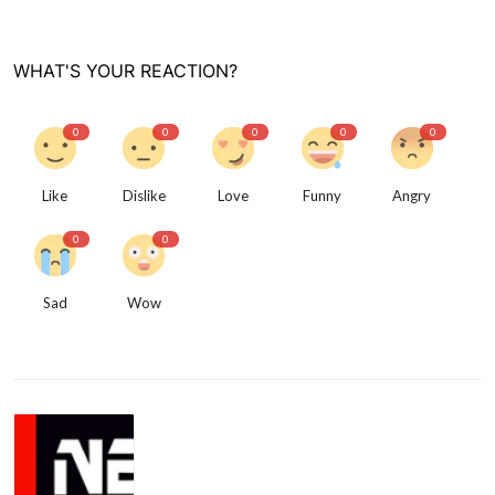
WHAT'S YOUR REACTION?
0
0
0
0
0
Like
Dislike
Love
Funny
Angry
0
0
Sad
Wow