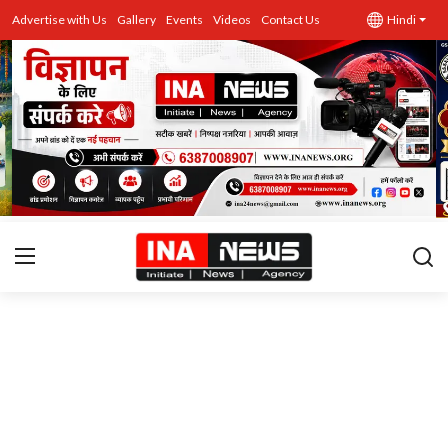
Advertise with Us
Gallery
Events
Videos
Contact Us
Hindi
उत्तर प्रदेश
Advertise with Us
Events
राज्य
Gallery
राजनीति
Contacts
इतिहास \ साहित्य
शिक्षा\रोजगार