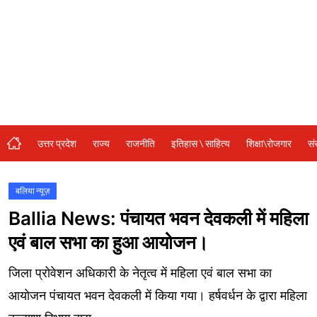
संस्कृति\धर्म
मनोरंजन
स्वास्थ्य\लाइफस्टाइल
जुर्म
विशेष स्टोरी
उत्तर प्रदेश
राज्य
राजनीति
इतिहास \ साहित्य
शिक्षा\रोजगार
सं
अजब गजब
नई दिल्ली
बलिया न्यूज़
Ballia News: पंचायत भवन देवकली में महिला
कृषि
एवं बाल सभा का हुआ आयोजन।
टेक्नोलॉजी / बिजनेस
जिला प्रोवेशन अधिकारी के नेतृत्व में महिला एवं बाल सभा का
खेल
आयोजन पंचायत भवन देवकली में किया गया। हर्षवर्धन के द्वारा महिला
वायरल न्यूज़