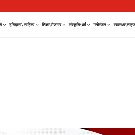
ति
इतिहास \ साहित्य
शिक्षा\रोजगार
संस्कृति\धर्म
मनोरंजन
स्वास्थ्य\लाइ