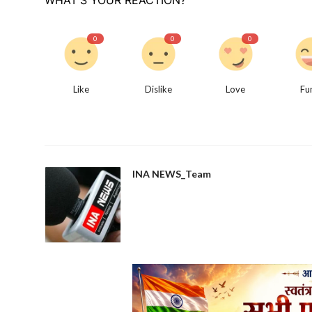
0
0
0
Like
Dislike
Love
Fu
INA NEWS_Team