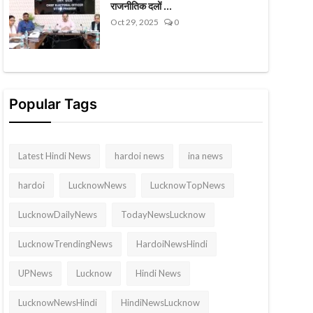
राजनीतिक दलों ...
Oct 29, 2025
0
Popular Tags
Latest Hindi News
hardoi news
ina news
hardoi
LucknowNews
LucknowTopNews
LucknowDailyNews
TodayNewsLucknow
LucknowTrendingNews
HardoiNewsHindi
UPNews
Lucknow
Hindi News
LucknowNewsHindi
HindiNewsLucknow