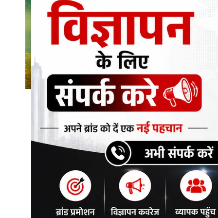
शिक्षा\रोजगार
संस्कृति\धर्म
मनोरंजन
स्वास्थ्य\लाइफस्टाइल
जुर्म
विशेष स्टोरी
अजब गजब
कृषि
नई दिल्ली
टेक्नोलॉजी / बिजनेस