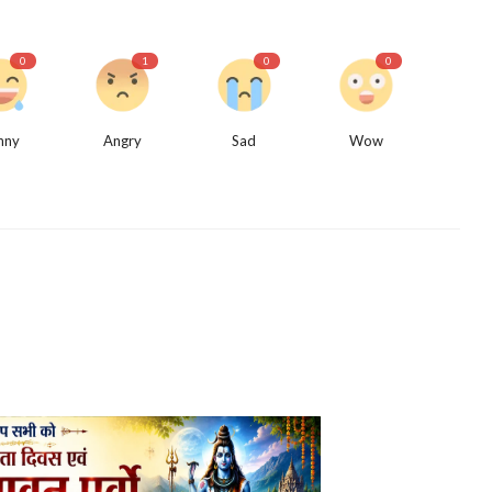
0
1
0
0
nny
Angry
Sad
Wow