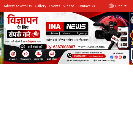
Advertise with Us
Gallery
Events
Videos
Contact Us
Hindi
उत्तर प्रदेश
Advertise with Us
Events
राज्य
Gallery
राजनीति
Contacts
इतिहास \ साहित्य
शिक्षा\रोजगार