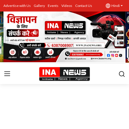
Advertise with Us
Gallery
Events
Videos
Contact Us
Hindi
उत्तर प्रदेश
Advertise with Us
Events
राज्य
Gallery
राजनीति
Contacts
इतिहास \ साहित्य
शिक्षा\रोजगार