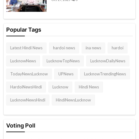
Popular Tags
Latest Hindi News
hardoi news
ina news
hardoi
LucknowNews
LucknowTopNews
LucknowDailyNews
TodayNewsLucknow
UPNews
LucknowTrendingNews
HardoiNewsHindi
Lucknow
Hindi News
LucknowNewsHindi
HindiNewsLucknow
Voting Poll