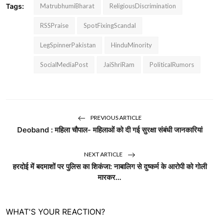
Tags:
MatrubhumiBharat
ReligiousDiscrimination
RSSPraise
SpotFixingScandal
LegSpinnerPakistan
HinduMinority
SocialMediaPost
JaiShriRam
PoliticalRumors
PREVIOUS ARTICLE
Deoband : महिला चौपाल- महिलाओं को दी गई सुरक्षा संबंधी जानकारियां
NEXT ARTICLE
हरदोई में बदमाशों पर पुलिस का शिकंजा: नाबालिग से दुष्कर्म के आरोपी को गोली
मारकर...
WHAT'S YOUR REACTION?