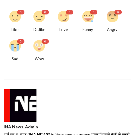
0
0
0
0
0
Like
Dislike
Love
Funny
Angry
0
0
Sad
Wow
INA News_Admin
आई.एन. ए. न्यूज़ (INA NEWS) initiate news agency भारत में सबसे तेजी से बढ़ती