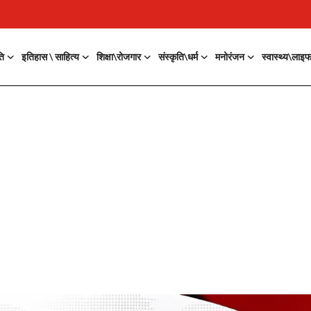
ति
इतिहास \ साहित्य
शिक्षा\रोजगार
संस्कृति\धर्म
मनोरंजन
स्वास्थ्य\लाइ