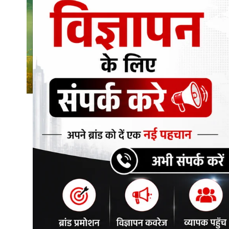
शिक्षा\रोजगार
संस्कृति\धर्म
मनोरंजन
स्वास्थ्य\लाइफस्टाइल
जुर्म
विशेष स्टोरी
अजब गजब
कृषि
नई दिल्ली
टेक्नोलॉजी / बिजनेस