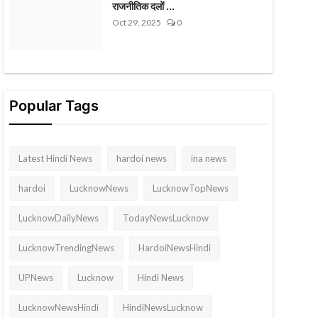
राजनीतिक दलों ...
Oct 29, 2025
0
Popular Tags
Latest Hindi News
hardoi news
ina news
hardoi
LucknowNews
LucknowTopNews
LucknowDailyNews
TodayNewsLucknow
LucknowTrendingNews
HardoiNewsHindi
UPNews
Lucknow
Hindi News
LucknowNewsHindi
HindiNewsLucknow