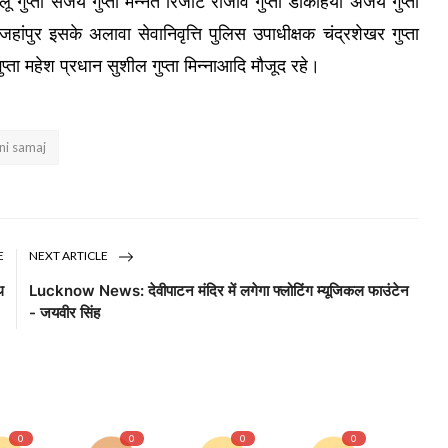
पीलू गुप्ता संजय गुप्ता मन्नत रिजॉर्ट राजीव गुप्ता डोकहिया अजय गुप्ता
हजहांपुर इसके अलावा सेवानिवृत्ति पुलिस उपाधीक्षक चंद्रशेखर गुप्ता
ुप्ता महेश प्रधान सुशील गुप्ता मिन्नाआदि मौजूद रहे।
ni samaj
E
NEXT ARTICLE
थ
Lucknow News: देवीपाटन मंदिर में लगेगा फ्लोटिंग म्यूजिकल फाउंटेन
।
- जयवीर सिंह
0
0
0
0