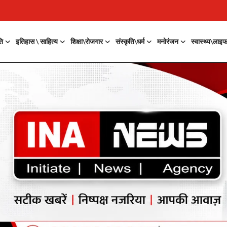
ति
इतिहास \ साहित्य
शिक्षा\रोजगार
संस्कृति\धर्म
मनोरंजन
स्वास्थ्य\लाइ