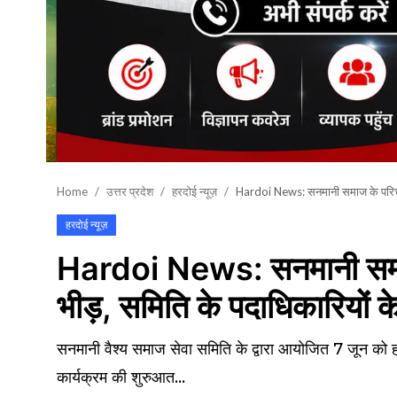
शिक्षा\रोजगार
संस्कृति\धर्म
मनोरंजन
स्वास्थ्य\लाइफस्टाइल
जुर्म
Home
उत्तर प्रदेश
हरदोई न्यूज़
Hardoi News: सनमानी समाज के परिचय स
विशेष स्टोरी
हरदोई न्यूज़
Hardoi News: सनमानी समाज 
अजब गजब
भीड़, समिति के पदाधिकारियों 
नई दिल्ली
कृषि
सनमानी वैश्य समाज सेवा समिति के द्वारा आयोजित 7 जून को 
कार्यक्रम की शुरुआत...
टेक्नोलॉजी / बिजनेस