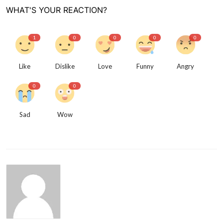
WHAT'S YOUR REACTION?
1
0
0
0
0
Like
Dislike
Love
Funny
Angry
0
0
Sad
Wow