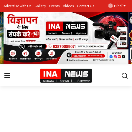
Advertise with Us
Gallery
Events
Videos
Contact Us
Hindi
उत्तर प्रदेश
Advertise with Us
Events
राज्य
Gallery
राजनीति
Contacts
इतिहास \ साहित्य
शिक्षा\रोजगार