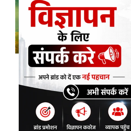
शिक्षा\रोजगार
संस्कृति\धर्म
मनोरंजन
स्वास्थ्य\लाइफस्टाइल
जुर्म
विशेष स्टोरी
अजब गजब
नई दिल्ली
कृषि
टेक्नोलॉजी / बिजनेस