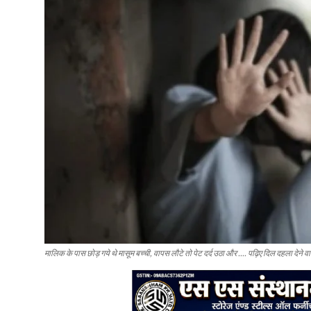
मालिक के पास छोड़ गये थे मासूम बच्ची, वापस लौटे तो पेट दर्द उठा और .... पढ़िए दिल दहला देने