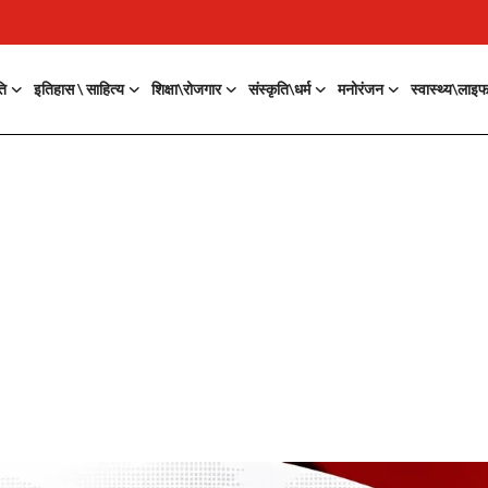
ति
इतिहास \ साहित्य
शिक्षा\रोजगार
संस्कृति\धर्म
मनोरंजन
स्वास्थ्य\लाइ