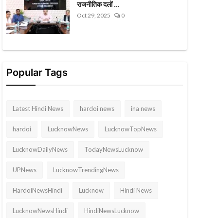
राजनीतिक दलों ...
Oct 29, 2025
0
Popular Tags
Latest Hindi News
hardoi news
ina news
hardoi
LucknowNews
LucknowTopNews
LucknowDailyNews
TodayNewsLucknow
UPNews
LucknowTrendingNews
HardoiNewsHindi
Lucknow
Hindi News
LucknowNewsHindi
HindiNewsLucknow