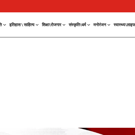
ति
इतिहास \ साहित्य
शिक्षा\रोजगार
संस्कृति\धर्म
मनोरंजन
स्वास्थ्य\लाइ