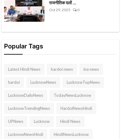
राजनीतिक दलों ...
Oct 29, 2025
0
Popular Tags
Latest Hindi News
hardoi news
ina news
hardoi
LucknowNews
LucknowTopNews
LucknowDailyNews
TodayNewsLucknow
LucknowTrendingNews
HardoiNewsHindi
UPNews
Lucknow
Hindi News
LucknowNewsHindi
HindiNewsLucknow