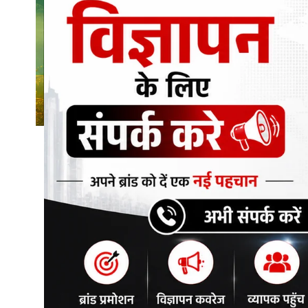
शिक्षा\रोजगार
संस्कृति\धर्म
मनोरंजन
स्वास्थ्य\लाइफस्टाइल
जुर्म
विशेष स्टोरी
अजब गजब
कृषि
नई दिल्ली
टेक्नोलॉजी / बिजनेस