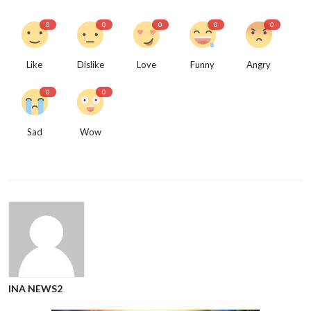
0
0
0
0
0
Like
Dislike
Love
Funny
Angry
0
0
Sad
Wow
INA NEWS2