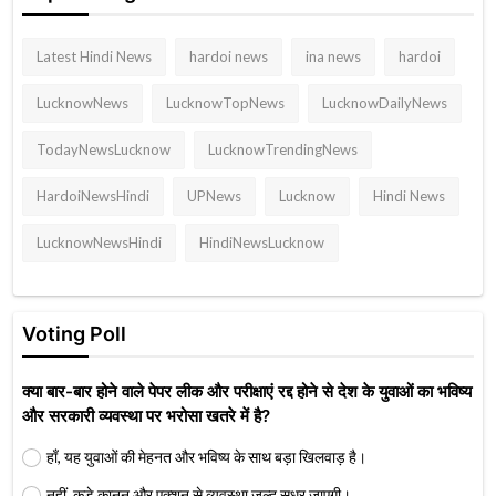
Latest Hindi News
hardoi news
ina news
hardoi
LucknowNews
LucknowTopNews
LucknowDailyNews
TodayNewsLucknow
LucknowTrendingNews
HardoiNewsHindi
UPNews
Lucknow
Hindi News
LucknowNewsHindi
HindiNewsLucknow
Voting Poll
क्या बार-बार होने वाले पेपर लीक और परीक्षाएं रद्द होने से देश के युवाओं का भविष्य
और सरकारी व्यवस्था पर भरोसा खतरे में है?
हाँ, यह युवाओं की मेहनत और भविष्य के साथ बड़ा खिलवाड़ है।
नहीं, कड़े कानून और एक्शन से व्यवस्था जल्द सुधर जाएगी।