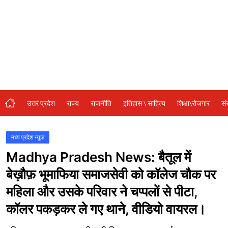
संस्कृति\धर्म
मनोरंजन
स्वास्थ्य\लाइफस्टाइल
जुर्म
विशेष स्टोरी
उत्तर प्रदेश
राज्य
राजनीति
इतिहास \ साहित्य
शिक्षा\रोजगार
सं
अजब गजब
नई दिल्ली
मध्य प्रदेश न्यूज़
Madhya Pradesh News: बैतूल में
कृषि
बेख़ौफ़ भूमाफिया समाजसेवी को कॉलेज चौक पर
टेक्नोलॉजी / बिजनेस
महिला और उसके परिवार ने चप्पलों से पीटा,
खेल
कॉलर पकड़कर ले गए थाने, वीडियो वायरल।
वायरल न्यूज़