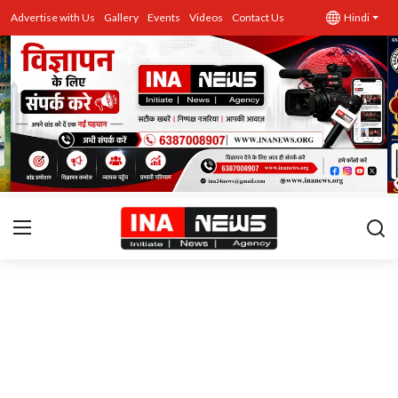
Advertise with Us
Gallery
Events
Videos
Contact Us
Hindi
उत्तर प्रदेश
Advertise with Us
Events
राज्य
Gallery
राजनीति
Contacts
इतिहास \ साहित्य
शिक्षा\रोजगार