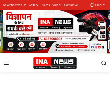
Advertise with Us
Gallery
Events
Videos
Contact Us
Hindi
उत्तर प्रदेश
Advertise with Us
Events
राज्य
Gallery
राजनीति
Contacts
इतिहास \ साहित्य
शिक्षा\रोजगार