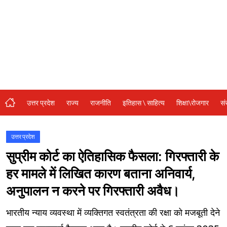
संस्कृति\धर्म
मनोरंजन
स्वास्थ्य\लाइफस्टाइल
जुर्म
विशेष स्टोरी
उत्तर प्रदेश
राज्य
राजनीति
इतिहास \ साहित्य
शिक्षा\रोजगार
सं
अजब गजब
कृषि
उत्तर प्रदेश
सुप्रीम कोर्ट का ऐतिहासिक फैसला: गिरफ्तारी के
नई दिल्ली
हर मामले में लिखित कारण बताना अनिवार्य,
टेक्नोलॉजी / बिजनेस
अनुपालन न करने पर गिरफ्तारी अवैध।
खेल
भारतीय न्याय व्यवस्था में व्यक्तिगत स्वतंत्रता की रक्षा को मजबूती देने
वायरल न्यूज़