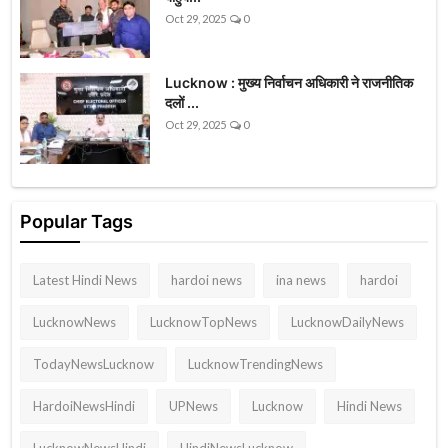
Oct 29, 2025
0
Lucknow : मुख्य निर्वाचन अधिकारी ने राजनीतिक
दलों ...
Oct 29, 2025
0
Popular Tags
Latest Hindi News
hardoi news
ina news
hardoi
LucknowNews
LucknowTopNews
LucknowDailyNews
TodayNewsLucknow
LucknowTrendingNews
HardoiNewsHindi
UPNews
Lucknow
Hindi News