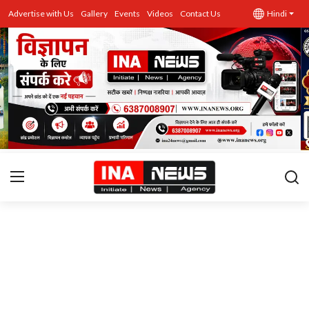
Advertise with Us
Gallery
Events
Videos
Contact Us
Hindi
उत्तर प्रदेश
Advertise with Us
Events
राज्य
Gallery
राजनीति
Contacts
इतिहास \ साहित्य
शिक्षा\रोजगार