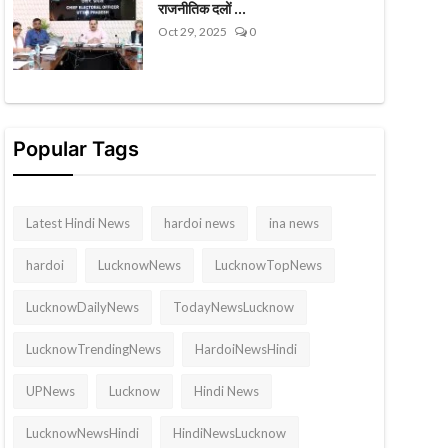
राजनीतिक दलों ...
Oct 29, 2025
0
Popular Tags
Latest Hindi News
hardoi news
ina news
hardoi
LucknowNews
LucknowTopNews
LucknowDailyNews
TodayNewsLucknow
LucknowTrendingNews
HardoiNewsHindi
UPNews
Lucknow
Hindi News
LucknowNewsHindi
HindiNewsLucknow