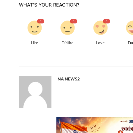
WHAT'S YOUR REACTION?
0
0
0
Like
Dislike
Love
Fu
INA NEWS2