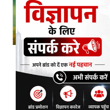
शिक्षा\रोजगार
संस्कृति\धर्म
मनोरंजन
स्वास्थ्य\लाइफस्टाइल
जुर्म
विशेष स्टोरी
अजब गजब
नई दिल्ली
कृषि
टेक्नोलॉजी / बिजनेस