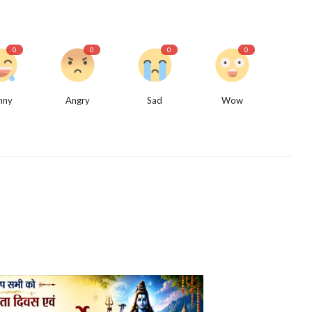
0
0
0
0
nny
Angry
Sad
Wow