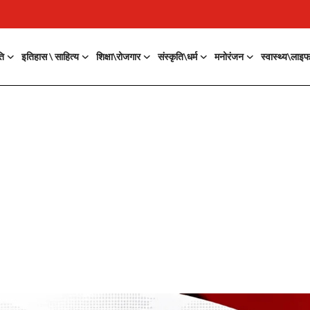
ति
इतिहास \ साहित्य
शिक्षा\रोजगार
संस्कृति\धर्म
मनोरंजन
स्वास्थ्य\लाइ